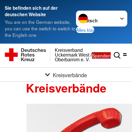
Sie befinden sich auf der
Sprache wechseln zu
deutschen Website
You are on the German website,
you can use the switch to switch to
Alles klar
the English one
Kreisverband
Spenden
Uckermark West /
Oberbarnim e. V.
Kreisverbände
Kreisverbände