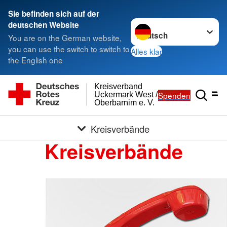
Sie befinden sich auf der
Sprache wechseln zu
deutschen Website
You are on the German website,
you can use the switch to switch to
Alles klar
the English one
Kreisverband
Spenden
Uckermark West /
Oberbarnim e. V.
Kreisverbände
Kreisverbände