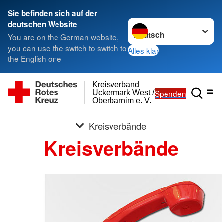
Sie befinden sich auf der
Sprache wechseln zu
deutschen Website
You are on the German website,
you can use the switch to switch to
Alles klar
the English one
Kreisverband
Spenden
Uckermark West /
Oberbarnim e. V.
Kreisverbände
Kreisverbände