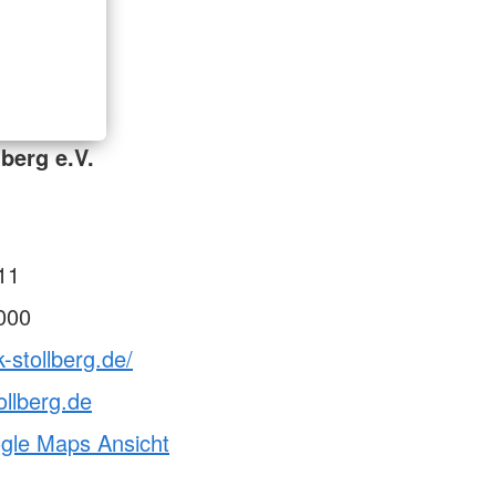
berg e.V.
11
000
-stollberg.de/
ollberg.de
ogle Maps Ansicht