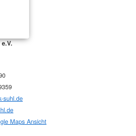
 e.V.
90
9359
k-suhl.de
hl.de
ogle Maps Ansicht