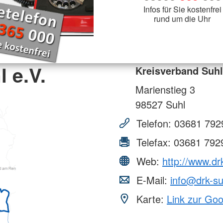
Infos für Sie kostenfrei
rund um die Uhr
 e.V.
Kreisverband Suhl
Marienstieg 3
98527
Suhl
Telefon:
03681 792
Telefax:
03681 792
Web:
http://www.dr
E-Mail:
info@drk-su
Karte:
Link zur Go