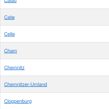
Calau
Calw
Celle
Cham
Chemnitz
Chemnitzer-Umland
Cloppenburg