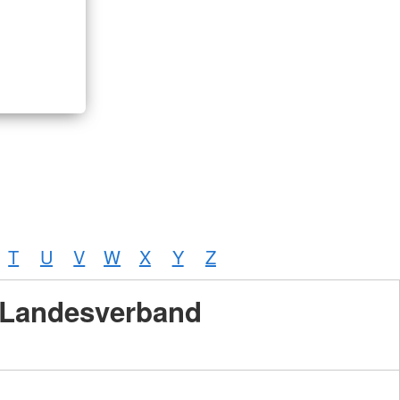
T
U
V
W
X
Y
Z
Landesverband