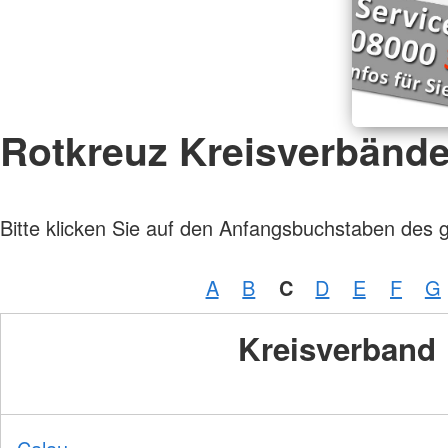
Rotkreuz Kreisverbänd
Bitte klicken Sie auf den Anfangsbuchstaben des 
A
B
C
D
E
F
G
Kreisverband