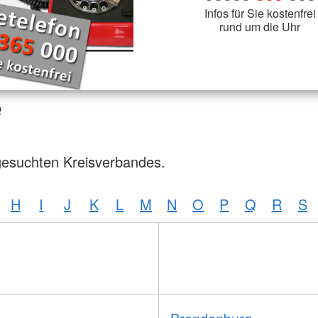
Infos für Sie kostenfrei
rund um die Uhr
e
gesuchten Kreisverbandes.
H
I
J
K
L
M
N
O
P
Q
R
S