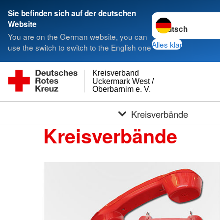
Sie befinden sich auf der deutschen
Sprache wechseln 
Website
You are on the German website, you can
Alles klar
use the switch to switch to the English one
Kreisverband
Uckermark West /
Oberbarnim e. V.
Kreisverbände
Kreisverbände