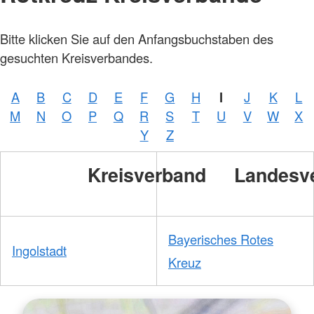
Bitte klicken Sie auf den Anfangsbuchstaben des
gesuchten Kreisverbandes.
A
B
C
D
E
F
G
H
I
J
K
L
M
N
O
P
Q
R
S
T
U
V
W
X
Y
Z
Kreisverband
Landesv
Bayerisches Rotes
Ingolstadt
Kreuz