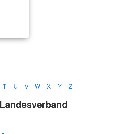
T
U
V
W
X
Y
Z
Landesverband