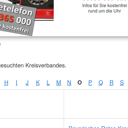
Infos für Sie kostenfrei
rund um die Uhr
e
gesuchten Kreisverbandes.
H
I
J
K
L
M
N
O
P
Q
R
S