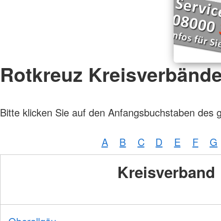
Rotkreuz Kreisverbänd
Bitte klicken Sie auf den Anfangsbuchstaben des 
A
B
C
D
E
F
G
Kreisverband