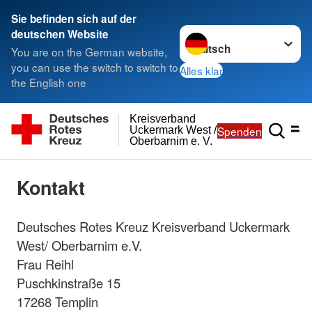
Sie befinden sich auf der
Sprache wechseln zu
deutschen Website
You are on the German website,
you can use the switch to switch to
Alles klar
the English one
Kreisverband
Spenden
Uckermark West /
Oberbarnim e. V.
Kontakt
Deutsches Rotes Kreuz Kreisverband Uckermark
West/ Oberbarnim e.V.
Frau Reihl
Puschkinstraße 15
17268 Templin