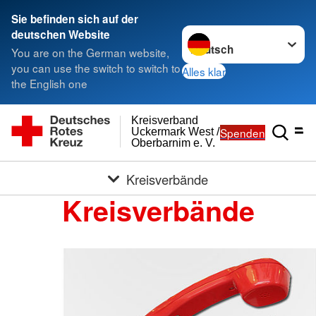
Sie befinden sich auf der
Sprache wechseln zu
deutschen Website
You are on the German website,
you can use the switch to switch to
Alles klar
the English one
Kreisverband
Spenden
Uckermark West /
Oberbarnim e. V.
Kreisverbände
Kreisverbände