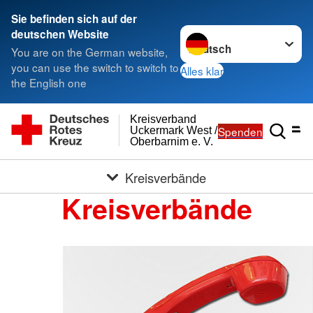
Sie befinden sich auf der
Sprache wechseln zu
deutschen Website
You are on the German website,
you can use the switch to switch to
Alles klar
the English one
Kreisverband
Spenden
Uckermark West /
Oberbarnim e. V.
Kreisverbände
Kreisverbände