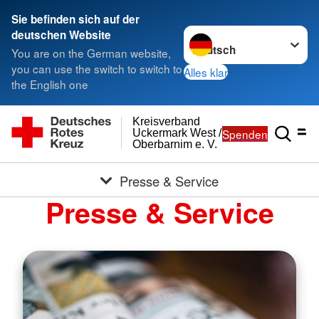
Sie befinden sich auf der
Sprache wechseln zu
deutschen Website
You are on the German website,
you can use the switch to switch to
Alles klar
the English one
Kreisverband
Spenden
Uckermark West /
Oberbarnim e. V.
Presse & Service
Presse & Service