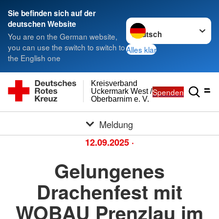
Sie befinden sich auf der
Sprache wechseln zu
deutschen Website
You are on the German website,
you can use the switch to switch to
Alles klar
the English one
Kreisverband
Spenden
Uckermark West /
Oberbarnim e. V.
Meldung
12.09.2025
·
Gelungenes
Drachenfest mit
WOBAU Prenzlau im