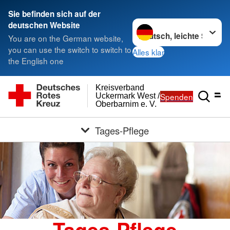
Sie befinden sich auf der
Sprache wechseln zu
deutschen Website
You are on the German website,
you can use the switch to switch to
Alles klar
the English one
Kreisverband
Spenden
Uckermark West /
Oberbarnim e. V.
Tages-Pflege
Tages-Pflege