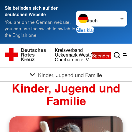
Sie befinden sich auf der
Sprache wechseln zu
deutschen Website
You are on the German website,
you can use the switch to switch to
Alles klar
the English one
Kreisverband
Spenden
Uckermark West /
Oberbarnim e. V.
Kinder, Jugend und Familie
Kinder, Jugend und
Familie